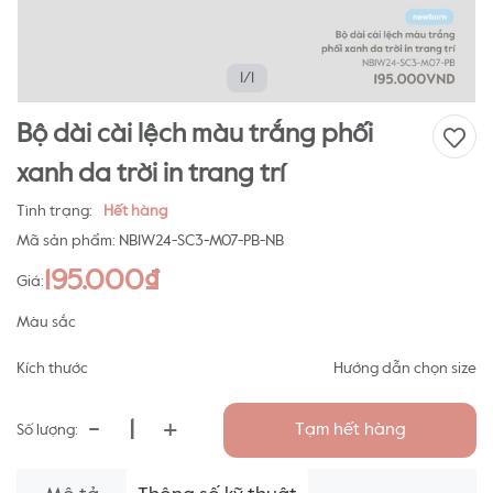
1/1
Bộ dài cài lệch màu trắng phối
xanh da trời in trang trí
Tình trạng:
Hết hàng
Mã sản phẩm:
NB1W24-SC3-M07-PB-NB
195.000₫
Giá:
Màu sắc
Kích thước
Hướng dẫn chọn size
-
+
Tạm hết hàng
Số lượng: