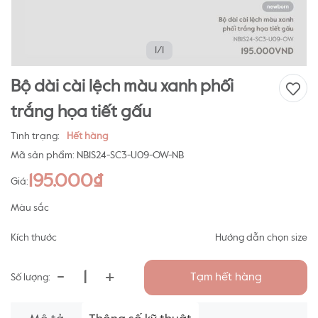
1/1
Bộ dài cài lệch màu xanh phối
trắng họa tiết gấu
Tình trạng:
Hết hàng
Mã sản phẩm:
NB1S24-SC3-U09-OW-NB
195.000₫
Giá:
Màu sắc
Kích thước
Hướng dẫn chọn size
-
+
Tạm hết hàng
Số lượng: