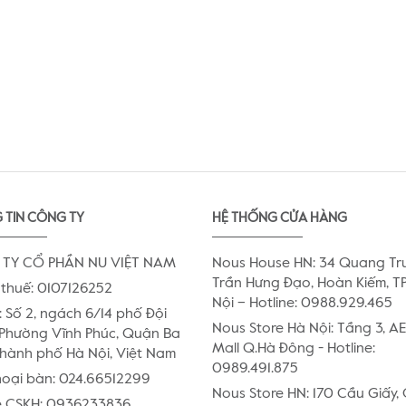
 TIN CÔNG TY
HỆ THỐNG CỬA HÀNG
TY CỔ PHẦN NU VIỆT NAM
Nous House HN: 34 Quang Tr
Trần Hưng Đạo, Hoàn Kiếm, TP
thuế: 0107126252
Nội – Hotline: 0988.929.465
:
Số 2, ngách 6/14 phố Đội
Nous Store Hà Nội: Tầng 3, 
Phường Vĩnh Phúc, Quận Ba
Mall Q.Hà Đông - Hotline:
Thành phố Hà Nội, Việt Nam
0989.491.875
hoại bàn:
024.66512299
Nous Store HN: 170 Cầu Giấy,
e CSKH:
0936233836