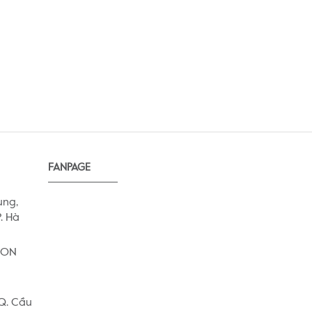
FANPAGE
ung,
. Hà
AEON
 Q. Cầu