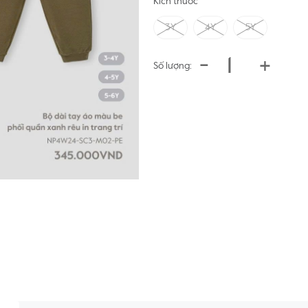
Kích thước
3Y
4Y
5Y
-
+
Số lượng: