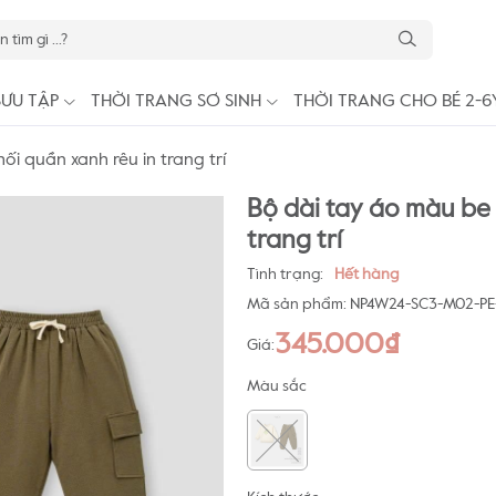
SƯU TẬP
THỜI TRANG SƠ SINH
THỜI TRANG CHO BÉ 2-6
ối quần xanh rêu in trang trí
Bộ dài tay áo màu be 
trang trí
Tình trạng:
Hết hàng
Mã sản phẩm:
NP4W24-SC3-M02-PE
345.000₫
Giá:
Màu sắc