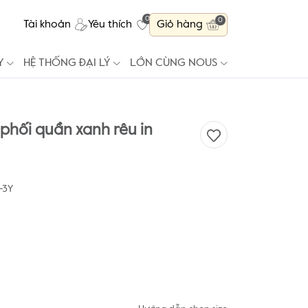
0
0
Tài khoản
Yêu thích
Giỏ hàng
Y
HỆ THỐNG ĐẠI LÝ
LỚN CÙNG NOUS
phối quần xanh rêu in
-3Y