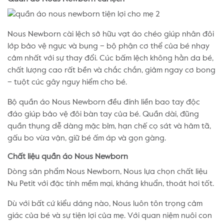
Nous Newborn cài lệch sở hữu vạt áo chéo giúp nhân đôi
lớp bảo vệ ngực và bụng – bộ phận cơ thể của bé nhạy
cảm nhất với sự thay đổi. Cúc bấm lệch không hằn da bé,
chất lượng cao rất bền và chắc chắn, giảm ngay cơ bong
– tuột cúc gây nguy hiểm cho bé.
Bộ quần áo Nous Newborn đều đính liền bao tay độc
đáo giúp bảo vệ đôi bàn tay của bé. Quần dài, đũng
quần thụng dễ dàng mặc bỉm, hạn chế cọ sát và hăm tã,
gấu bo vừa vặn, giữ bé ấm áp và gọn gàng.
Chất liệu quần áo Nous Newborn
Dòng sản phẩm Nous Newborn, Nous lựa chọn chất liệu
Nu Petit với đặc tính mềm mại, kháng khuẩn, thoát hơi tốt.
Dù với bất cứ kiểu dáng nào, Nous luôn tôn trọng cảm
giác của bé và sự tiện lợi của mẹ. Với quan niệm nuôi con