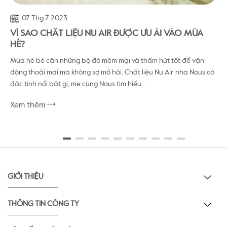
07 Thg 7 2023
VÌ SAO CHẤT LIỆU NU AIR ĐƯỢC ƯU ÁI VÀO MÙA
HÈ?
T
Mùa hè bé cần những bộ đồ mềm mại và thấm hút tốt để vận
C
động thoải mái mà không sợ mồ hôi. Chất liệu Nu Air nhà Nous có
b
đặc tính nổi bật gì, mẹ cùng Nous tìm hiểu...
n
Xem thêm
X
GIỚI THIỆU
THÔNG TIN CÔNG TY